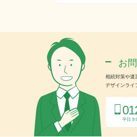
お
相続対策や遺
デザインライ
01
平日 9