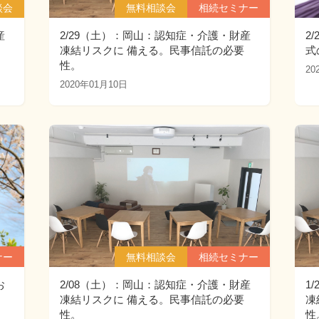
談会
無料相談会
相続セミナー
産
2/29（土）：岡山：認知症・介護・財産
2
凍結リスクに 備える。民事信託の必要
式
性。
20
2020年01月10日
ナー
無料相談会
相続セミナー
お
2/08（土）：岡山：認知症・介護・財産
1
凍結リスクに 備える。民事信託の必要
凍
性。
性