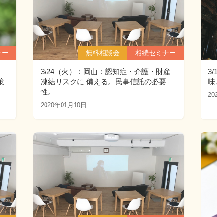
ナー
無料相談会
相続セミナー
3/24（火）：岡山：認知症・介護・財産
3
策
凍結リスクに 備える。民事信託の必要
味
性。
20
2020年01月10日