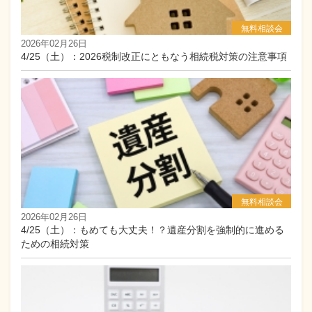
相続セミナー
無料相談会
2026年02月26日
4/25（土）：2026税制改正にともなう相続税対策の注意事項
相続セミナー
無料相談会
2026年02月26日
4/25（土）：もめても大丈夫！？遺産分割を強制的に進める
ための相続対策