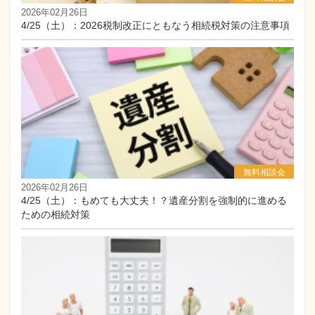
2026年02月26日
4/25（土）：2026税制改正にともなう相続税対策の注意事項
相続セミナー
無料相談会
2026年02月26日
4/25（土）：もめても大丈夫！？遺産分割を強制的に進める
ための相続対策